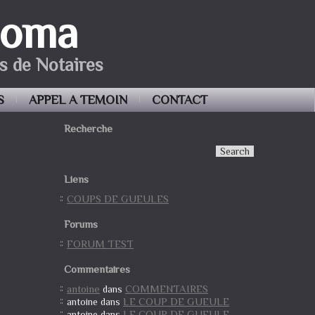
Coma
s de Notaires
S
APPEL A TEMOIN
CONTACT
Recherche
Liens
COUPS DE GUEULES
Forums
FORUM TEST
Commentaires
antoine
COMMENTAIRES
dans
LE COUP DE GUEULE
antoine
dans
LE COUP DE GUEULE
antoine
dans